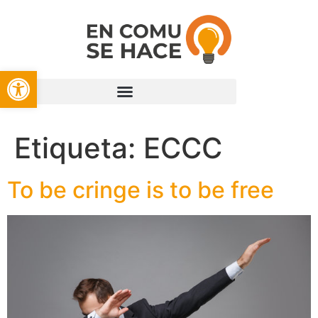
Open toolbar
Etiqueta:
ECCC
To be cringe is to be free