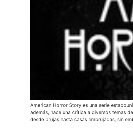
American Horror Story es una serie estadoun
además, hace una crítica a diversos temas de 
desde brujas hasta casas embrujadas, sin em