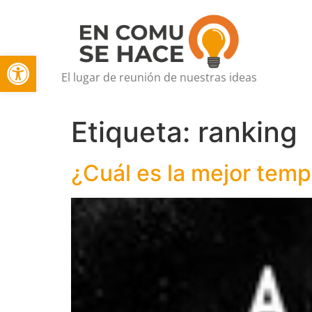
Open toolbar
El lugar de reunión de nuestras ideas
Etiqueta:
ranking
¿Cuál es la mejor tem