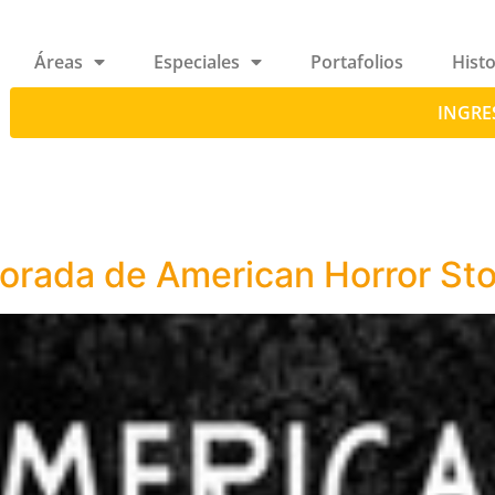
Áreas
Especiales
Portafolios
Histo
INGRE
porada de American Horror St