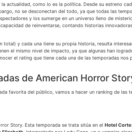
la actualidad, como lo es la política. Desde su estreno cad
bargo, no se desconectan del todo, ya que todas las temp
espectadores y los sumerge en un universo lleno de misterio,
 capacidad de reinventarse, contando historias innovadoras
total) y cada una tiene su propia historia, resulta interes
enen el mismo nivel de impacto, ya que algunas han logrado
nocer el rating que tiene cada una de las temporadas nos 
adas de American Horror Stor
rada favorita del público, vamos a hacer un ranking de la
ror Story. Esta temporada se trata sitúa en el
Hotel Cort
 Elizabeth
, interpretada por Lady Gaga, un a vampira eleg