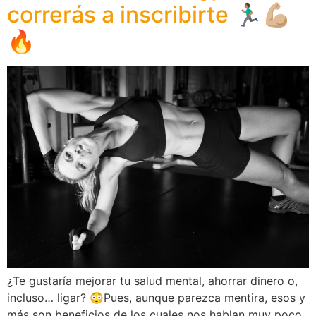
correrás a inscribirte 🏃🏽‍♂️💪🏼
🔥
¿Te gustaría mejorar tu salud mental, ahorrar dinero o,
incluso… ligar? 😳Pues, aunque parezca mentira, esos y
más son beneficios de los cuales nos hablan muy poco