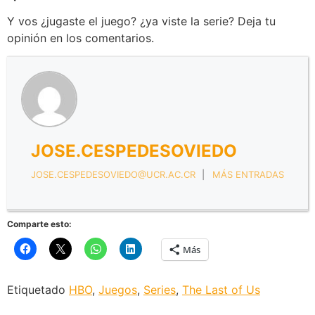
Y vos ¿jugaste el juego? ¿ya viste la serie? Deja tu
opinión en los comentarios.
JOSE.CESPEDESOVIEDO
JOSE.CESPEDESOVIEDO@UCR.AC.CR
|
MÁS ENTRADAS
Comparte esto:
Más
Etiquetado
HBO
,
Juegos
,
Series
,
The Last of Us