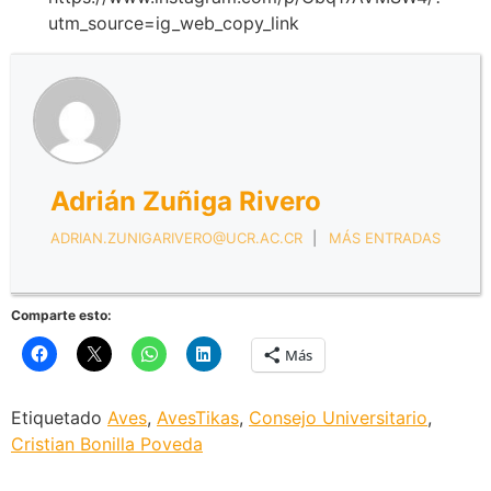
utm_source=ig_web_copy_link
Adrián Zuñiga Rivero
ADRIAN.ZUNIGARIVERO@UCR.AC.CR
|
MÁS ENTRADAS
Comparte esto:
Más
Etiquetado
Aves
,
AvesTikas
,
Consejo Universitario
,
Cristian Bonilla Poveda