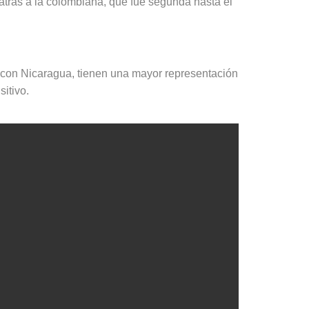
trás a la colombiana, que fue segunda hasta el
con Nicaragua, tienen una mayor representación
itivo.