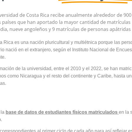
iversidad de Costa Rica recibe anualmente alrededor de 900
s países que han aportado la mayor cantidad de matrículas
dia, nueve angoleños y 9 matrículas de personas apátridas
 Rica es una nación pluricultural y multiétnica porque las pers
io nació en el extranjero,
según el Instituto Nacional de Encue
te.
rmación de la universidad, entre el 2010 y el 2022, se han matri
nos como Nicaragua y el resto del continente y Caribe, hasta u
as.
 la
base de datos de estudiantes físicos matriculados
en la 
.
correspondientes al primer ciclo de cada año para así reflejar 