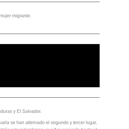
mujer migrante.
duras y El Salvador.
uela se han alternado el segundo y tercer lugar.