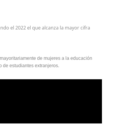
ndo el 2022 el que alcanza la mayor cifra
o mayoritariamente de mujeres a la educación
o de estudiantes extranjeros.