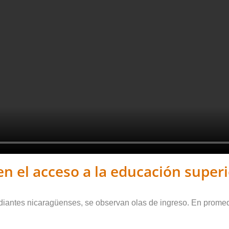
en el acceso a la educación super
udiantes nicaragüenses, se observan olas de ingreso. En promed