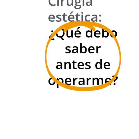
Cirugía
estética:
¿Qué debo
saber
antes de
operarme?